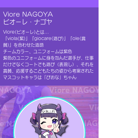
Viore NAGOYA
ビオーレ・ナゴヤ
Viore(ビオーレ)とは...
『viola(紫)』『giocare(遊び)』『ole(賞
賛)』を合わせた造語
チームカラー、ユニフォームは紫色
紫色のユニフォームに身を包んだ選手が、仕事
だけでなくコートでも遊び（表現し）、それを
賞賛、応援するこどもたちの姿から考案された
​マスコットキャラは「びおな」ちゃん