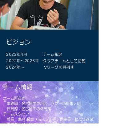
ビジョン
2022年4月 チーム発足
2022年～2023年 クラブチームとして活動
2024年～ Vリーグを目指す
チーム情報
ホーム所在地
事務局：名古屋市中川区 下之一色町中ノ切
体育館：名古屋市の体育館
チームスタッフ
部長：寿台 順章（法人グループ理事長・わたつみ保
育園園長・MarSolKidsClub取締役）
監督：寿台 順章
コーチ：中道香名子(選手兼コーチ）