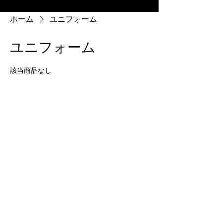
ホーム
ユニフォーム
ユニフォーム
該当商品なし
このカテゴリーには商品
はありません…
別のカテゴリーを選択してお買い物を続けて
ください。
Viore NAGOYA Preschool Teacher Volleyball Club
SINCE 2022