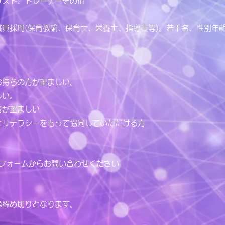
リスト、トレーナーその他
員採用(保育教諭、保育士、栄養士、指導員等)。若干名、性別年
お持ちの方が望ましい。
しい。
者が望ましい
とリテラシーをもって協同していただける方
トフォームからお問い合わせください
締め切りとなります。