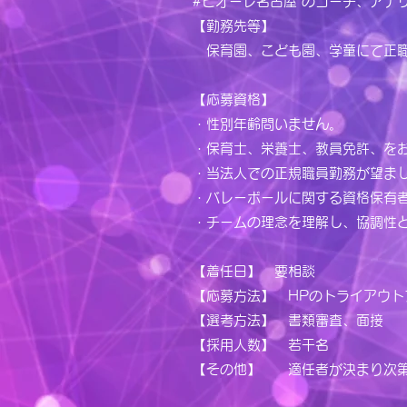
#ビオーレ名古屋 のコーチ、アナ
【勤務先等】
保育園、こども園、学童にて正職
【応募資格】
・性別年齢問いません。
・保育士、栄養士、教員免許、を
・当法人での正規職員勤務が望ま
・バレーボールに関する資格保有
・チームの理念を理解し、協調性
【着任日】 要相談
【応募方法】 HPのトライアウ
【選考方法】 書類審査、面接
【採用人数】 若干名
【その他】 適任者が決まり次第