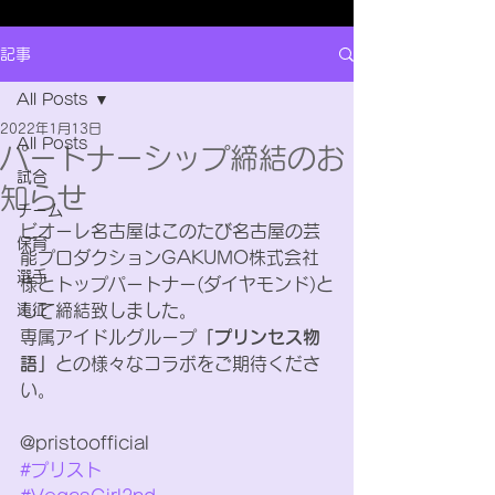
記事
All Posts
2022年1月13日
All Posts
パートナーシップ締結のお
試合
知らせ
チーム
ビオーレ名古屋はこのたび名古屋の芸
保育
能プロダクションGAKUMO株式会社
選手
様とトップパートナー(ダイヤモンド)と
遠征
して締結致しました。
専属アイドルグループ
「プリンセス物
語」
との様々なコラボをご期待くださ
い。
@pristoofficial
#プリスト