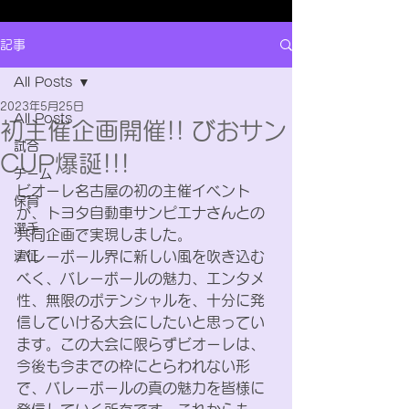
記事
All Posts
2023年5月25日
All Posts
初主催企画開催!! びおサン
試合
CUP爆誕!!!
チーム
ビオーレ名古屋の初の主催イベント
保育
が、トヨタ自動車サンピエナさんとの
選手
共同企画で実現しました。
遠征
バレーボール界に新しい風を吹き込む
べく、バレーボールの魅力、エンタメ
性、無限のポテンシャルを、十分に発
信していける大会にしたいと思ってい
ます。この大会に限らずビオーレは、
今後も今までの枠にとらわれない形
で、バレーボールの真の魅力を皆様に